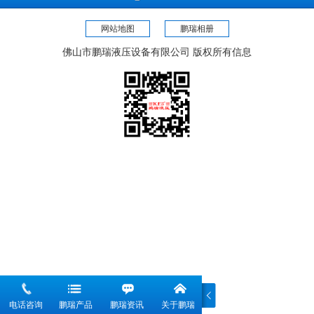
可根据每台设备的不同要求，量身定做，如需
网站地图
订做或了解更多具体参数，欢迎来人来电咨
鹏瑞相册
询，电话：0757-82800663。
佛山市鹏瑞液压设备有限公司 版权所有信息
电话咨询
鹏瑞产品
鹏瑞资讯
关于鹏瑞