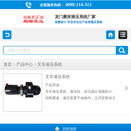
4008-114-313
全国服务热线：
龙门磨床液压系统厂家
免费设计 专业专注生产各类液压系统
首页
产品中心
叉车液压系统
叉车液压系统
产品导读：
叉车液压系统，液压站，动力源占地面积小，
结构紧凑，液压泵置于油箱内，立式安装动力
源，噪声低且便于收集漏油，一般应用于中小
功率的液压泵站。当采用卧式动力源时，由于
液压泵置于油箱之上，必须注意各类液压泵的
吸油高度，以防液压泵油口处产生过大的真空
回到顶部
度，造成吸空或气穴现象。