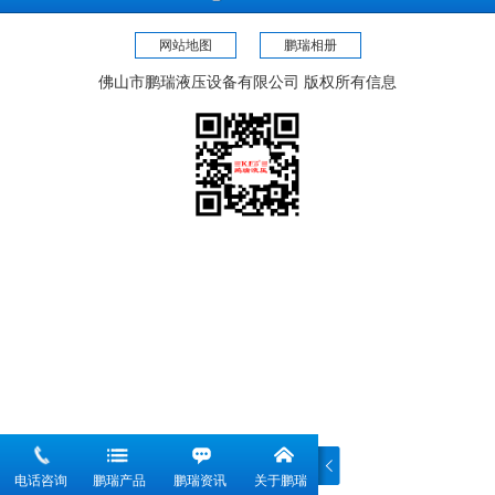
可根据每台设备的不同要求，量身定做，如需
网站地图
订做或了解更多具体参数，欢迎来人来电咨
鹏瑞相册
询，电话：0757-82800663。
佛山市鹏瑞液压设备有限公司 版权所有信息
电话咨询
鹏瑞产品
鹏瑞资讯
关于鹏瑞