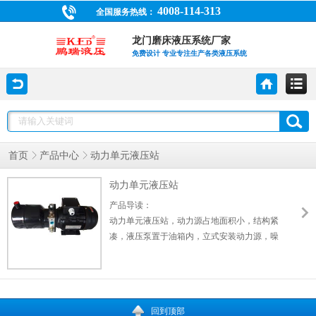
4008-114-313
全国服务热线：
龙门磨床液压系统厂家
免费设计 专业专注生产各类液压系统
首页
产品中心
动力单元液压站
动力单元液压站
产品导读：
动力单元液压站，动力源占地面积小，结构紧
凑，液压泵置于油箱内，立式安装动力源，噪
声低且便于收集漏油，一般应用于中小功率的
液压泵站。当采用卧式动力源时，由于液压泵
置于油箱之上，必须注意各类液压泵的吸油高
度，以防液压泵油口处产生过大的真空度，造
回到顶部
成吸空或气穴现象。