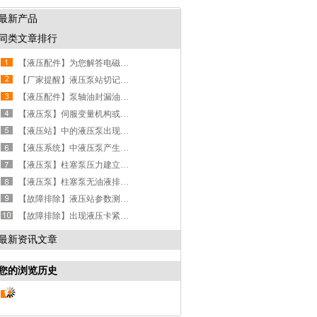
最新产品
同类文章排行
【液压配件】为您解答电磁换向阀常见的6大问题
【厂家提醒】液压泵站切记不可随意换件修理
【液压配件】泵轴油封漏油，有哪几个原因？
【液压泵】伺服变量机构或压力补偿机构失灵，泵不能变量
【液压站】中的液压泵出现异常并发热时，如何是好？
【液压系统】中液压泵产生噪音过大，影响的主要原因有哪些？
【液压泵】柱塞泵压力建立不起来或输出的压力不足时，该怎么办？
【液压泵】柱塞泵无油液排出或输出的流量不够时，该怎么办？
【故障排除】液压站参数测量法故障诊断系统实例
【故障排除】出现液压卡紧现象，可以采取什么样的措施？
最新资讯文章
您的浏览历史