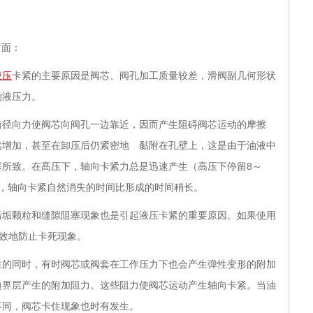
方面：
液压
卡紧的主要原因是阀芯、阀孔加工质量较差，滑阀副几何形状
的液压力。
衡径向力使阀芯向阀孔一边靠近，因而产生阻碍阀芯运动的摩擦
然增加，甚至在卸压后仍紧密地 黏附在孔壁上，这是由于油液中
塞所致。在髙压下，轴向卡紧力总是迅速产生（高压下停留8～
压后，轴向卡紧自然消失的时间比形成的时间稍长。
污垢颗粒和缝隙阻塞现象也是引起液压卡紧的重要原因。如果使用
有效地防止卡死现象。
生的同时，有时阀芯或阀套在工作压力下也会产生弹性变形的附加
边界层产生的附加阻力。这些阻力使阀芯运动产生轴向卡紧。当油
不同，阀芯卡住现象也时有发生。