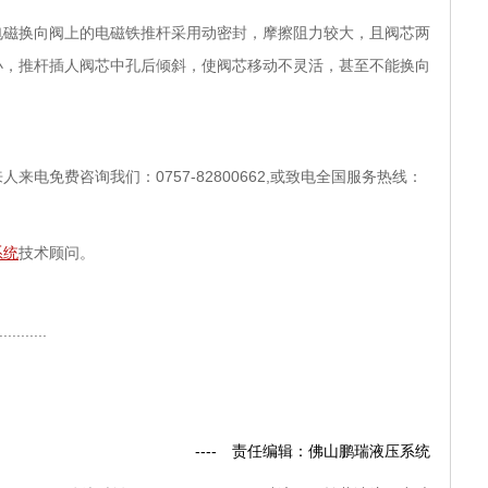
电磁换向阀上的电磁铁推杆采用动密封，摩擦阻力较大，且阀芯两
小，推杆插人阀芯中孔后倾斜，使阀芯移动不灵活，甚至不能换向
电免费咨询我们：0757-82800662,或致电全国服务热线：
系统
技术顾问。
......
---- 责任编辑：佛山鹏瑞液压系统