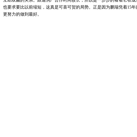
互助双羸的关系。跟通润厂合作时间较长，所以是一步步的看着它在成
也要求要比以前缩短，这真是可喜可贺的局势。正是因为鹏瑞凭着15
更努力的做到最好。