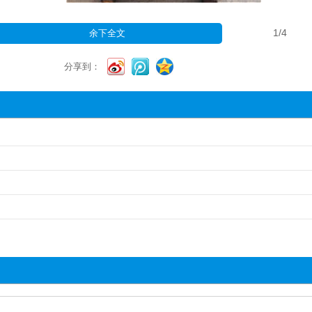
1
/4
余下全文
分享到：