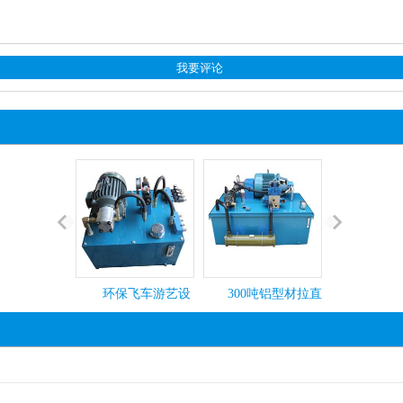
环保飞车游艺设
300吨铝型材拉直
6米龙门
备液压系统
机液压站
液压站